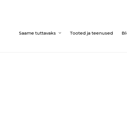
Saame tuttavaks
Tooted ja teenused
Bl