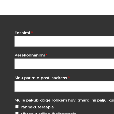
?
Eesnimi
*
Perekonnanimi
*
Sinu parim e-posti aadress
*
Mulle pakub kõige rohkem huvi (märgi nii palju, ku
rännakuteraapia
vibroakustiline-/heliteraapia