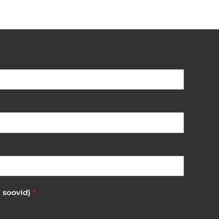
i soovid)
*