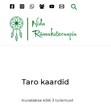
Skip
Search
to
content
Sorditud
hinna
järgi:
kõrgeimast
madalaimani
Taro kaardid
Kuvatakse kõik 3 tulemust