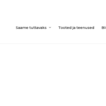
Saame tuttavaks
Tooted ja teenused
Bl