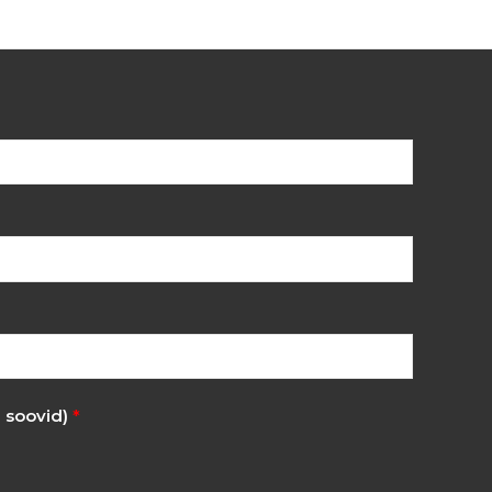
i soovid)
*