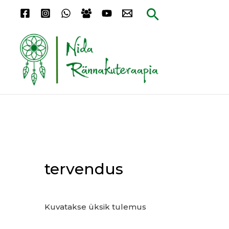
Skip
Search
to
content
tervendus
Kuvatakse üksik tulemus