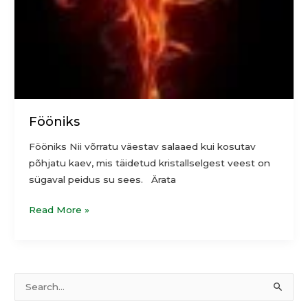
Fööniks
Fööniks Nii võrratu väestav salaaed kui kosutav
põhjatu kaev, mis täidetud kristallselgest veest on
sügaval peidus su sees. Ärata
Read More »
T
S
e
e