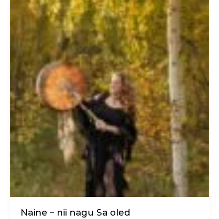
Naine
–
nii
nagu
Sa
oled
Naine – nii nagu Sa oled