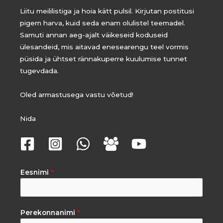
Liitu meililistiga ja hoia kätt pulsil. Kirjutan postitusi
pigem harva, kuid seda enam olulistel teemadel.
Samuti annan aeg-ajalt väikeseid koduseid
ülesandeid, mis aitavad enesearengu teel vormis
püsida ja ühtset rännakuperre kuulumise tunnet
tugevdada.
Oled armastusega vastu võetud!
Nida
Eesnimi
*
Perekonnanimi
*