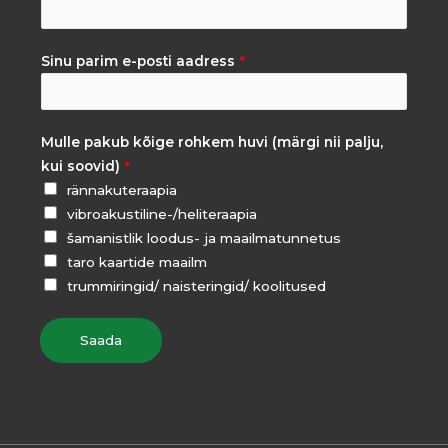
Sinu parim e-posti aadress
*
Mulle pakub kõige rohkem huvi (märgi nii palju,
kui soovid)
*
rännakuteraapia
vibroakustiline-/heliteraapia
šamanistlik loodus- ja maailmatunnetus
taro kaartide maailm
trummiringid/ naisteringid/ koolitused
Saada