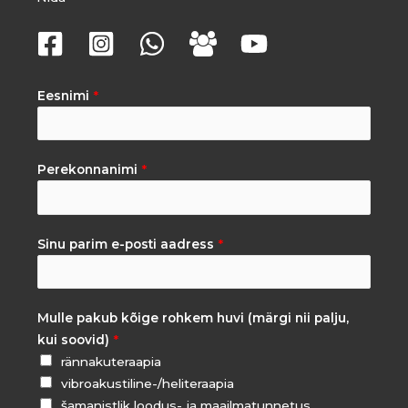
Eesnimi
*
Perekonnanimi
*
Sinu parim e-posti aadress
*
Mulle pakub kõige rohkem huvi (märgi nii palju,
kui soovid)
*
rännakuteraapia
vibroakustiline-/heliteraapia
šamanistlik loodus- ja maailmatunnetus