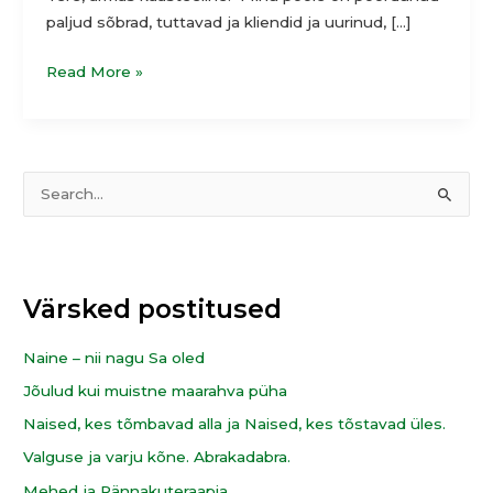
paljud sõbrad, tuttavad ja kliendid ja uurinud, […]
Read More »
T
S
e
e
e
a
m
r
Värsked postitused
a
c
d
h
Naine – nii nagu Sa oled
f
Jõulud kui muistne maarahva püha
o
Naised, kes tõmbavad alla ja Naised, kes tõstavad üles.
r
Valguse ja varju kõne. Abrakadabra.
:
Mehed ja Rännakuteraapia