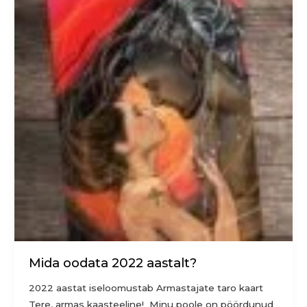
2022
aastalt?
Mida oodata 2022 aastalt?
2022 aastat iseloomustab Armastajate taro kaart
Tere, armas kaasteeline! Minu poole on pöördunud