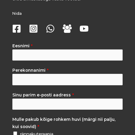
Nida
Eesnimi
*
Perekonnanimi
*
Sinu parim e-posti aadress
*
Mulle pakub kõige rohkem huvi (märgi nii palju,
kui soovid)
*
rännakuteraapia