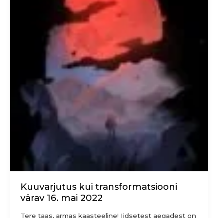
transformatsiooni
värav
16.
mai
2022
Kuuvarjutus kui transformatsiooni
värav 16. mai 2022
Tere taas, armas kaasteeline! Iidsetest aegadest on