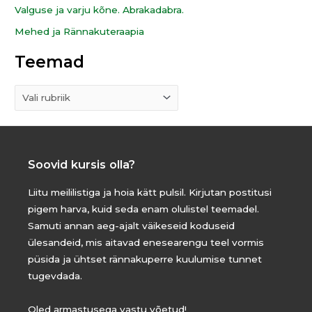
Valguse ja varju kõne. Abrakadabra.
:
Mehed ja Rännakuteraapia
Teemad
Soovid kursis olla?
Liitu meililistiga ja hoia kätt pulsil. Kirjutan postitusi
pigem harva, kuid seda enam olulistel teemadel.
Samuti annan aeg-ajalt väikeseid koduseid
ülesandeid, mis aitavad enesearengu teel vormis
püsida ja ühtset rännakuperre kuulumise tunnet
tugevdada.
Oled armastusega vastu võetud!