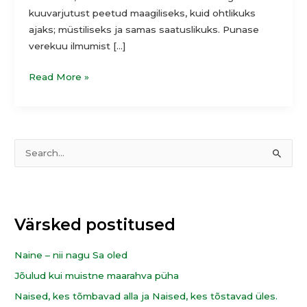
kuuvarjutust peetud maagiliseks, kuid ohtlikuks
ajaks; müstiliseks ja samas saatuslikuks. Punase
verekuu ilmumist […]
Read More »
T
S
e
e
e
a
m
r
Värsked postitused
a
c
d
h
Naine – nii nagu Sa oled
f
Jõulud kui muistne maarahva püha
o
Naised, kes tõmbavad alla ja Naised, kes tõstavad üles.
r