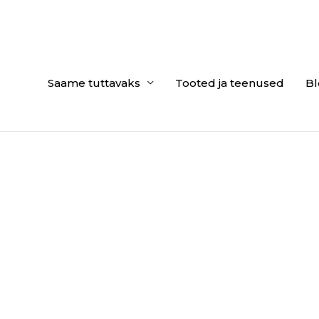
Saame tuttavaks
Tooted ja teenused
Bl