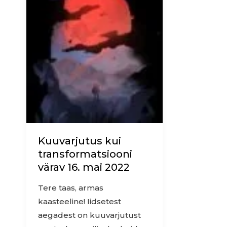
Kuuvarjutus
kui
transformatsiooni
värav
16.
mai
2022
Kuuvarjutus kui
transformatsiooni
värav 16. mai 2022
Tere taas, armas
kaasteeline! Iidsetest
aegadest on kuuvarjutust