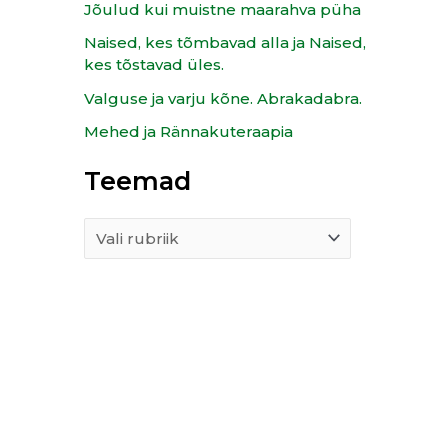
f
Jõulud kui muistne maarahva püha
o
Naised, kes tõmbavad alla ja Naised,
r
kes tõstavad üles.
:
Valguse ja varju kõne. Abrakadabra.
Mehed ja Rännakuteraapia
Teemad