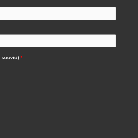
i soovid)
*