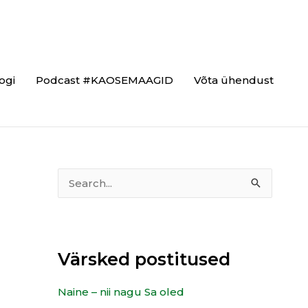
ogi
Podcast #KAOSEMAAGID
Võta ühendust
T
S
e
e
e
a
m
r
Värsked postitused
a
c
d
h
Naine – nii nagu Sa oled