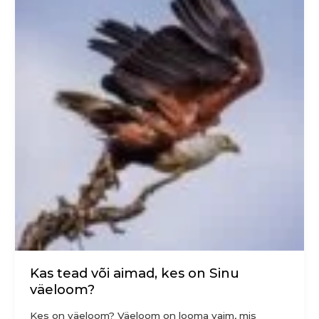
või
aimad,
kes
on
Sinu
väeloom?
Kas tead või aimad, kes on Sinu
väeloom?
Kes on väeloom? Väeloom on looma vaim, mis