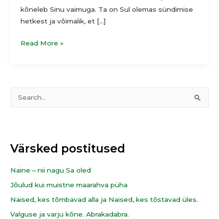
kõneleb Sinu vaimuga. Ta on Sul olemas sündimise
hetkest ja võimalik, et […]
Read More »
T
S
e
e
e
a
m
r
Värsked postitused
a
c
d
h
Naine – nii nagu Sa oled
f
Jõulud kui muistne maarahva püha
o
Naised, kes tõmbavad alla ja Naised, kes tõstavad üles.
r
Valguse ja varju kõne. Abrakadabra.
: