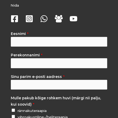
Nida
Eesnimi
*
Perekonnanimi
*
Sinu parim e-posti aadress
*
Mulle pakub kõige rohkem huvi (märgi nii palju,
kui soovid)
*
rännakuteraapia
vibroakustiline-/heliteraapia