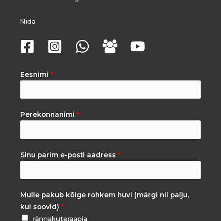
Nida
Eesnimi
*
Perekonnanimi
*
Sinu parim e-posti aadress
*
Mulle pakub kõige rohkem huvi (märgi nii palju,
kui soovid)
*
rännakuteraapia