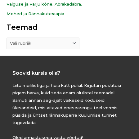
Valguse ja varju kõne. Abrakadabra.
:
Mehed ja Rännakuteraapia
Teemad
Soovid kursis olla?
Liitu meililistiga ja hoia kätt pulsil. Kirjutan postitusi
pigem harva, kuid seda enam olulistel teemadel.
Samuti annan aeg-ajalt väikeseid koduseid
ülesandeid, mis aitavad enesearengu teel vormis
püsida ja ühtset rännakuperre kuulumise tunnet
tugevdada.
Oled armastusega vastu võetud!