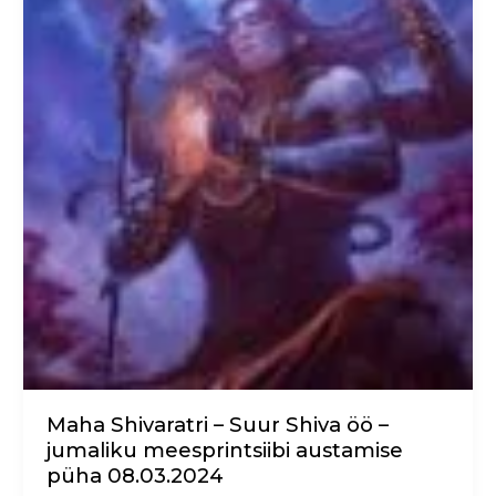
–
Suur
Shiva
öö
–
jumaliku
meesprintsiibi
austamise
püha
08.03.2024
Maha Shivaratri – Suur Shiva öö –
jumaliku meesprintsiibi austamise
püha 08.03.2024