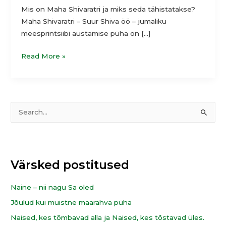
Mis on Maha Shivaratri ja miks seda tähistatakse?
Maha Shivaratri – Suur Shiva öö – jumaliku
meesprintsiibi austamise püha on […]
Read More »
T
S
e
e
e
a
m
r
Värsked postitused
a
c
d
h
Naine – nii nagu Sa oled
f
Jõulud kui muistne maarahva püha
o
Naised, kes tõmbavad alla ja Naised, kes tõstavad üles.
r